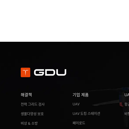
해결책
기업 제품
U
UAV
전력 그리드 검사
항
UAV 도킹 스테이션
생물다양성 보호
비
페이로드
비상 & 소방